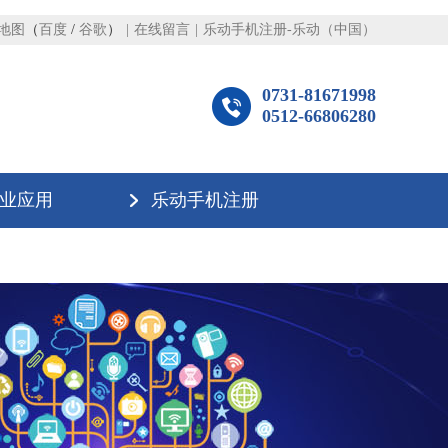
地图
（
百度
/
谷歌
）
|
在线留言
|
乐动手机注册-乐动（中国）
0731-81671998
0512-66806280
业应用
乐动手机注册