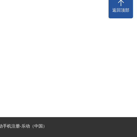
返回顶部
动手机注册-乐动（中国）