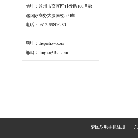
地址：苏州市高新区科发路101号致
远国际商务大厦南楼503室
电话：0512-66806280
网址：thepishow.com
邮箱：dmgis@163.com
梦图乐动手机注册
|
关