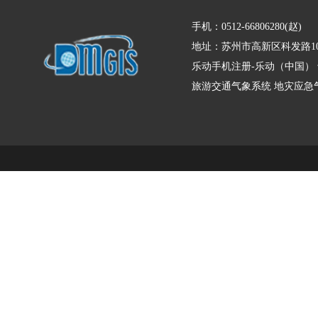
手机：0512-66806280(赵)
地址：苏州市高新区科发路10
乐动手机注册-乐动（中国）
旅游交通气象系统
地灾应急