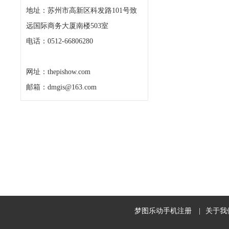
地址：苏州市高新区科发路101号致
远国际商务大厦南楼503室
电话：0512-66806280
网址：thepishow.com
邮箱：dmgis@163.com
梦图乐动手机注册
|
关于我