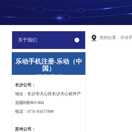
您的位置：
乐动
关于我们
乐动手机注册-乐动（中
国）
CONTACT US
长沙公司：
地址：长沙市天心区长沙天心软件产
业园B座803-804
电话：0731-81671998
苏州公司：