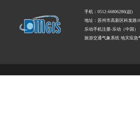
手机：0512-66806280(赵)
地址：苏州市高新区科发路10
乐动手机注册-乐动（中国）
旅游交通气象系统
地灾应急