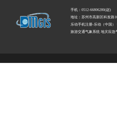
手机：0512-66806280(赵)
地址：苏州市高新区科发路10
乐动手机注册-乐动（中国）
旅游交通气象系统
地灾应急