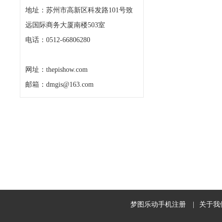
地址：苏州市高新区科发路101号致
远国际商务大厦南楼503室
电话：0512-66806280
网址：thepishow.com
邮箱：dmgis@163.com
梦图乐动手机注册
|
关于我