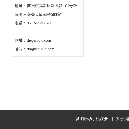
地址：苏州市高新区科发路101号致
远国际商务大厦南楼503室
电话：0512-66806280
网址：thepishow.com
邮箱：dmgis@163.com
梦图乐动手机注册
|
关于我