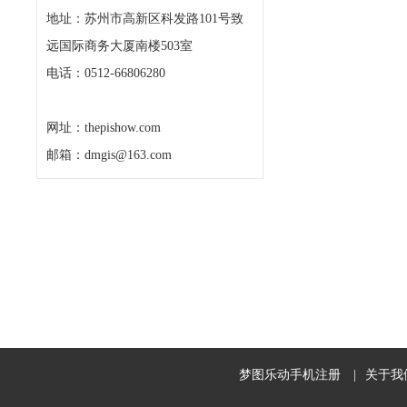
地址：苏州市高新区科发路101号致
远国际商务大厦南楼503室
电话：0512-66806280
网址：thepishow.com
邮箱：dmgis@163.com
梦图乐动手机注册
|
关于我