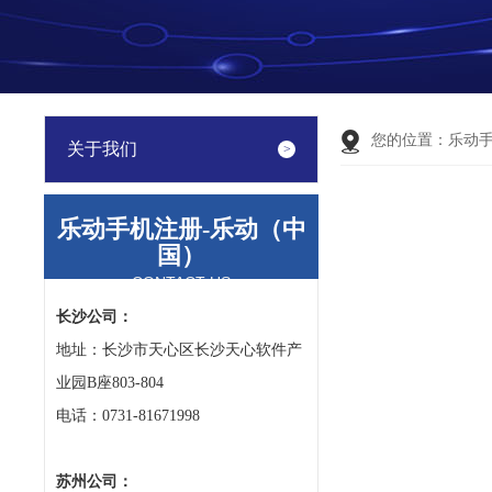
您的位置：
乐动
关于我们
乐动手机注册-乐动（中
国）
CONTACT US
长沙公司：
地址：长沙市天心区长沙天心软件产
业园B座803-804
电话：0731-81671998
苏州公司：