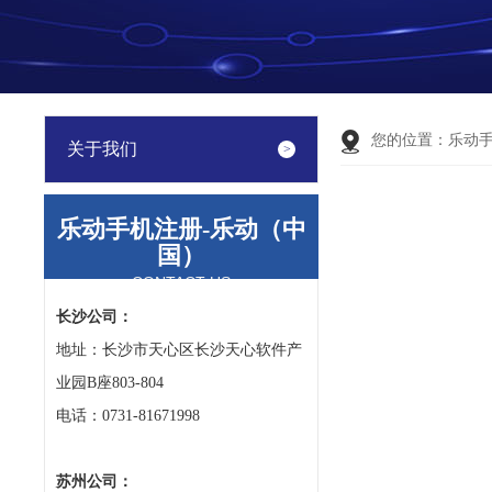
您的位置：
乐动
关于我们
乐动手机注册-乐动（中
国）
CONTACT US
长沙公司：
地址：长沙市天心区长沙天心软件产
业园B座803-804
电话：0731-81671998
苏州公司：