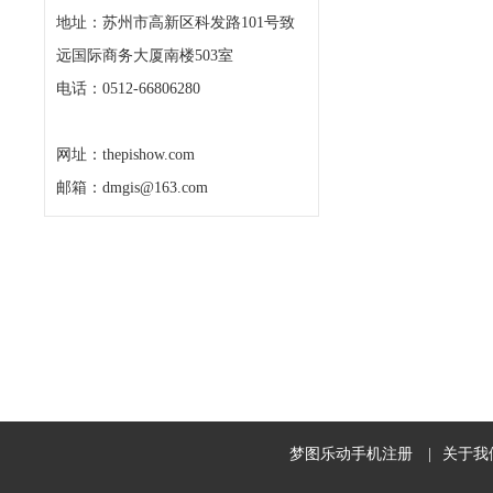
地址：苏州市高新区科发路101号致
远国际商务大厦南楼503室
电话：0512-66806280
网址：thepishow.com
邮箱：dmgis@163.com
梦图乐动手机注册
|
关于我