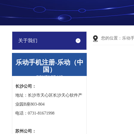
您的位置：
乐动
关于我们
乐动手机注册-乐动（中
国）
CONTACT US
长沙公司：
地址：长沙市天心区长沙天心软件产
业园B座803-804
电话：0731-81671998
苏州公司：