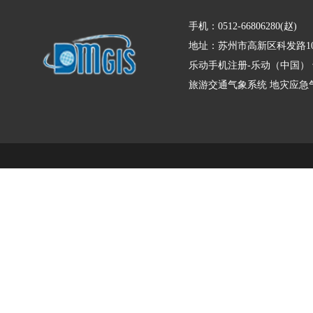
手机：0512-66806280(赵)
地址：苏州市高新区科发路10
乐动手机注册-乐动（中国）
旅游交通气象系统
地灾应急